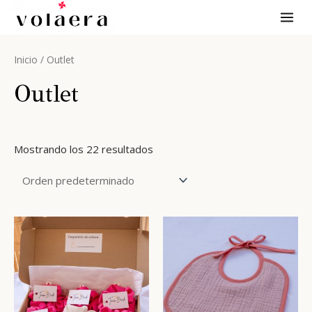
Ir
MAI
al
ME
contenido
Inicio
/ Outlet
Outlet
Mostrando los 22 resultados