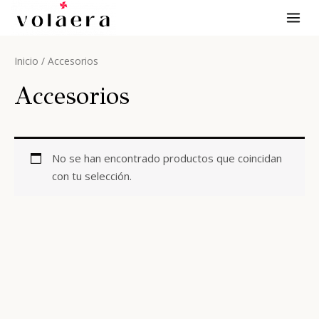
Ir
MAI
al
ME
contenido
Inicio
/ Accesorios
Accesorios
No se han encontrado productos que coincidan
con tu selección.